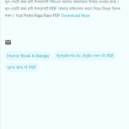
ভূত-পেত্নী রাজা রানী উপন্যাসটি পিডিএফ আকারে আমাদেরকে উপহার দেওয়ার জন্য।
ভূত-পেত্নী রাজা রানী উপন্যাসটি PDF আকারে ডাউনলোড করতে নিচের লিঙ্কে ক্লিক
করুন। Vut Petni Raja Rani PDF
Download Now
Horror Book In Bangla
উপেন্দ্রকিশোর রায় চৌধুরীর সকল বই PDF
ভূতের গল্পের বই PDF
C
o
m
m
e
n