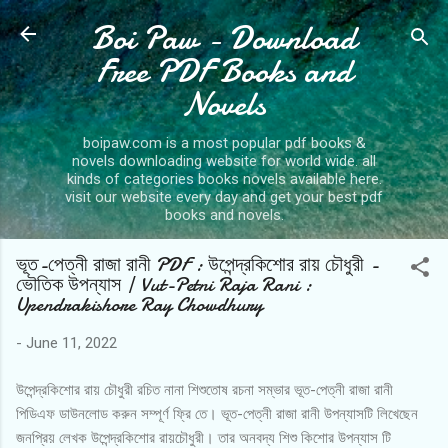
Boi Paw - Download
Skip to main content
Free PDF Books and
Novels
boipaw.com is a most popular pdf books &
novels downloading website for world wide. all
kinds of categories books novels available here.
visit our website every day and get your best pdf
books and novels.
ভূত-পেত্নী রাজা রানী PDF : উপেন্দ্রকিশোর রায় চৌধুরী -
ভৌতিক উপন্যাস | Vut-Petni Raja Rani :
Upendrakishore Ray Chowdhury
-
June 11, 2022
উপেন্দ্রকিশোর রায় চৌধুরী রচিত নানা শিশুতোষ রচনা সম্ভার ভূত-পেত্নী রাজা রানী
পিডিএফ ডাউনলোড করুন সম্পূর্ণ ফ্রি তে। ভূত-পেত্নী রাজা রানী উপন্যাসটি লিখেছেন
জনপ্রিয় লেখক উপেন্দ্রকিশোর রায়চৌধুরী। তার অনবদ্য শিশু কিশোর উপন্যাস টি