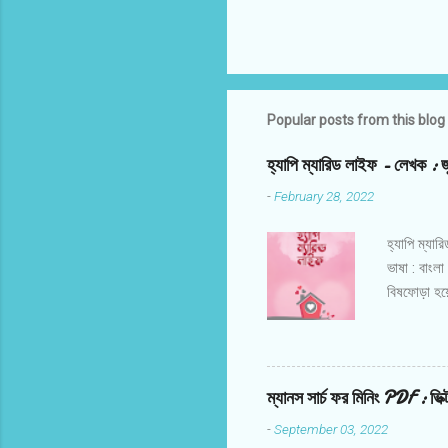
Popular posts from this blog
হ্যাপি ম্যারিড লাইফ - লেখক
-
February 28, 2022
হ্যাপি ম্যা
ভাষা : বা
বিষফোড়া হয়ে
এবং তালাকে
উঠে এসেছে চ
ঋণের মতোই ড
ভাঙছে দীর্ঘ
ম্যানস সার্চ ফর মিনিং PDF : 
এ বই স্বামী-
-
September 03, 2022