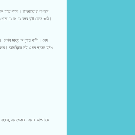
ীন হতে থাকে। মাঝরাতে চা বাগানে
 থেকে ঢং ঢং ঢং করে ঘন্টা বেজে ওঠে।
য়। একটা মাত্র অধ্যায় বাকি। শেষ
া করে। আমন্ত্রিত নই এমন দু'জন হঠাৎ
ন, রহস্য, এডভেঞ্চার- এসব আপনাকে