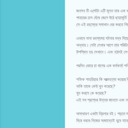
জনসন টি এস্টেট৷ এটি মূলত তার এক ব
পাহারের ঢাল ঘেঁষে জেগে উঠে ছায়ামূর্
সে এই রহস্যের সমাধান বের করতে গি
এভাবে নানা রহস্যময় ঘটনার মধ্য দিয়
অধ্যায়। সেটা লেখার আগে তার পরিচিত 
উপস্থিত হয় সেখানে। এবং হঠাৎই সেখ
পরদিন ভোরে চা বাগের এক কর্মকর্তা শ
শফিক শাহরিয়ার কি আত্মহত্যা করেছে
নাকি তাকে কেউ খুন করেছে?
খুন করলে কে করেছে?
এই সব প্রশ্নের উত্তর জানতে এবং ন
অসাধারণ একটা থ্রিলার বই। পড়তে শুর
ঘিরে ধরবে৷ নিজের অজান্তেই ডুবে য