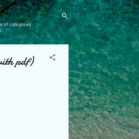
s of categories
s.
ith pdf)