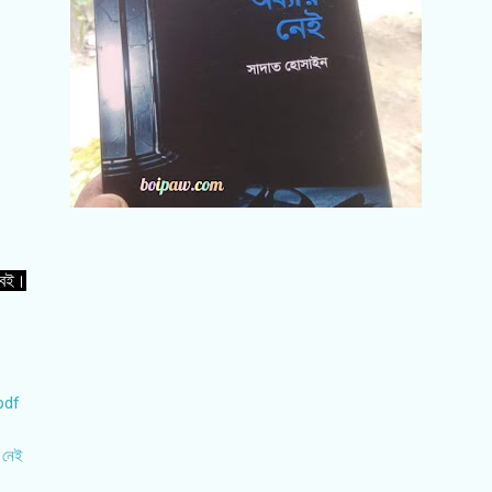
 বই।
 pdf
 নেই