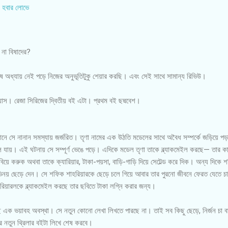
ি হবার লোভে
ষ না বিষাদের?
েষ অধ্যায় নেই পড়ে নিজের অনুভূতিটুকু শেয়ার করছি। এবং সেই সাথে সামান্য রিভিউ।
্যাস। রেজা সিরিজের দ্বিতীয় বই এটা। প্রথম বই ছদ্মবেশ।
নে সে নানান সমস্যায় জর্জরিত। তৃণা নামের এক উঠতি মডেলের সাথে অবৈধ সম্পর্কে জড়িয়ে পড়ার
 যায়। এই ঘটনায় সে সম্পূর্ণ ভেঙে পড়ে। এদিকে মডেল তৃণা তাকে ব্ল্যাকমেইল করছে— তার ক
বিয়ে করুক অথবা তাকে ক্যারিয়ার, টাকা-পয়সা, বাড়ি-গাড়ি দিয়ে সেটেল্ড করে দিক। অন্য দিকে শ
িনয় ছেড়ে দেন। সে শফিক শাহরিয়ারকে ছেড়ে চলে গিয়ে আবার তার পুরনো জীবনে ফেরত যেতে চ
রিয়ারলকে ব্ল্যাকমেইল করছে তার ছবিতে টাকা লগ্নি করার জন্য।
ে এক ভয়াবহ অবস্থা। সে নতুন কোনো লেখা লিখতে পারছে না। তাই সব কিছু ছেড়ে, নির্জন চা ব
 নতুন থ্রিলার বইটা লিখে শেষ করবে।