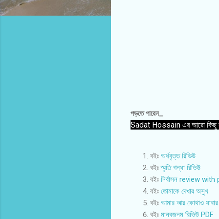
পড়তে পারেন_
Sadat Hossain এর আরো কিছু
বইঃ
অর্ধবৃত্ত রিভিউ
বইঃ
স্মৃতি গন্ধা রিভিউ
বইঃ
নির্বাসন review with
বইঃ
তোমাকে দেখার অসুখ
বইঃ
আমার আর কোথাও যাবার
বইঃ
মানবজনম রিভিউ PDF