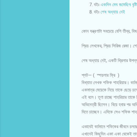
বইঃ
একদিন মেঘ জমেছিল বৃষ্ট
বইঃ
শেষ অধ্যায় নেই
কোন যন্ত্রণাটা সবচেয়ে বেশি তীব্র, বি
প্রিয় লেখকের, প্রিয় সিরিজ রেজা। শ
শেষ অধ্যায় নেই, একটি থ্রিলার উপন
প্লট— ( স্পয়লার ফ্রি )
বিখ্যাত লেখক শফিক শাহরিয়ার। বর্তমা
একমাত্র মেয়েকে নিয়ে তাকে ছেড়ে চলে
এই বলে। তৃণা চাচ্ছে শাহরিয়ার তাকে 
অভিনেত্রী ছিলেন। বিয়ে হবার পর অভ
দিতে চাচ্ছেন। এদিকে সেও শফিক শাহ
এভাবেই বর্তমানে শফিকের জীবনে চলছ
এখানেই কিছুদিন একা একা থেকেই তার