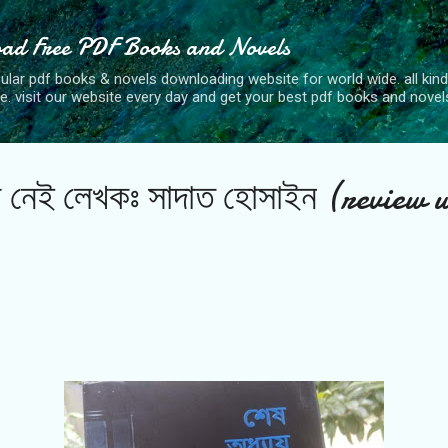
Skip to main content
ad Free PDF Books and Novels
lar pdf books & novels downloading website for world wide. all kind
e. visit our website every day and get your best pdf books and novel
য় নেই লেখকঃ সাদাত হোসাইন (review w