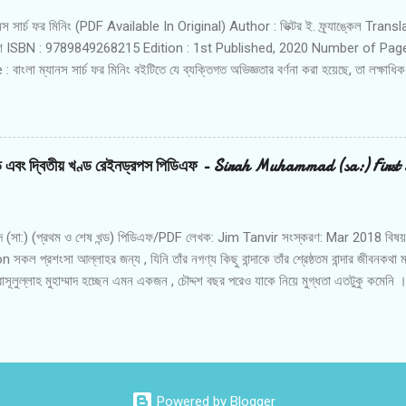
ানস সার্চ ফর মিনিং (PDF Available In Original) Author : ভিক্টর ই. ফ্র্যাঙ্কেল Transla
রকাশ ISBN : 9789849268215 Edition : 1st Published, 2020 Number of Pages
বাংলা ম্যানস সার্চ ফর মিনিং বইটিতে যে ব্যক্তিগত অভিজ্ঞতার বর্ণনা করা হয়েছে, তা লক্ষাধিক 
আখ্যান। একজন ভুক্তভোগীর লেখনীতে, তার অভিজ্ঞতার ভিত্তিতে, বন্দীশিবিরের অভ্যন্তরীণ অবস
ান্ত যে ধরনের ত্রাসের কথা আগেও অনেকবার বিভিন্ন রচনায় উঠে এসেছে, তা এখানে বলা হয়নি; ব
 এই লেখা। অর্থাৎ এখানে একটি প্রশ্নের উত্তর দেয়ার চেষ্টা করা হবে । লেখক ভিক্টর ই. ফ্র্যা
শন ক্যাম্পে কাটানো লেখকের ৫ বছরের অভিজ্ঞতার ফল বলা যায়। এর প্রথম অংশে তিনি আলোচনা
খন্ড এবং দ্বিতীয় খণ্ড রেইনড্রপস পিডিএফ - Sirah Muhammad (sa:) Firs
কত কঠিন পরিস্থিতির মধ্য দিয়ে যায় সেখানকার বন্দিরা। দ্বিতীয় অংশের আলোচনা লোগো-থের
ম্মদ (সা:) (প্রথম ও শেষ খন্ড) পিডিএফ/PDF লেখক: Jim Tanvir সংস্করণ: Mar 2018 বিষ
 সকল প্রশংসা আল্লাহর জন্য , যিনি তাঁর নগণ্য কিছু বান্দাকে তাঁর শ্রেষ্ঠতম বান্দার জীবনকথা
াসূলুল্লাহ মুহাম্মাদ হচ্ছেন এমন একজন , চৌদ্দশ বছর পরেও যাকে নিয়ে মুগ্ধতা এতটুকু কমেনি ।
; যত বেশি জেনেছে , তত বেশি ভালোবেসেছে । যারা তাঁকে জানেনি , তাঁরা ভালোবাসার নদী দেখল
র মানুষ সবচাইতে বেশি ভালোবেসেছে , তিনি হলেন রাসূলুল্লাহ । গল্পের নায়কদের কথা মানুষ খানি
ের প্রভাব টিকে থাকে বড়জোর কয়েকটা বছর , কিন্তু রাসূলুল্লাহ এমন একজন যাকে এত বছর পর
ম্মানে নিজের জীবন দিয়ে দেয় । জীবদ্দশায় আবু জাহেলরা তাঁকে ভয় করতো , মৃত্যুর পরে আবু জাহ
ুরু করে বারাক ওবামা কিন্তু দুর্ভাগ্য , যে জাতির কাছে ‘ মুহাম্মাদ ' * আছে , সে জ...
Powered by Blogger