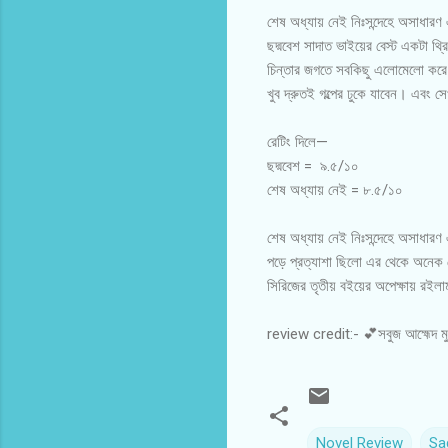
শেষ অধ্যায় নেই নিঃসন্দেহে অসাধার
ছদ্মবেশ সাদাত ভাইয়ের বেস্ট একটা থ
চিন্তার জগতে সবকিছু এলোমেলো করে
খুব দ্রুতই গল্পের ঢুকে যাবেন। এব
রেটিং দিলে—
ছদ্মবেশ = ৯.৫/১০
শেষ অধ্যায় নেই = ৮.৫/১০
শেষ অধ্যায় নেই নিঃসন্দেহে অসাধার
পড়ে প্রত্যাশা ছিলো এর থেকে অনেক 
সিরিজের তৃতীয় বইয়ের অপেক্ষায় রই
review credit:- 💕সবুজ আহ্মেদ ম
Novel Review
Sa