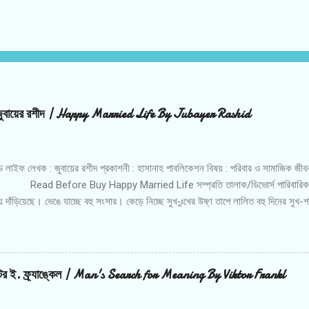
 : জুবায়ের রশীদ | Happy Married Life By Jubayer Rashid
রিড লাইফ লেখক : জুবায়ের রশীদ প্রকাশনী : হাসানাহ পাবলিকেশন বিষয় : পরিবার ও সামাজিক জীবন 
ংলা Read Before Buy Happy Married Life সম্প্রতি তালাক/ডিভোর্স পারিবারিক ও
 দাঁড়িয়েছে। ভেঙে যাচ্ছে বহু সংসার। কেড়ে নিচ্ছে সুখ-ুঃখের উষ্ণ তাপে লালিত বহু দিনের সুখ-
র শরঈ রূপরেখা সম্পর্কে অজ্ঞতাই এর প্রধানতম কারণ। এ বই সে অজ্ঞতাকে দূর করবে, ইনশা
াঞ্চল্যকর ও দুঃখজনক সংবাদ। ঢাকায় দৈনিক ৩৯টি ডিভোর্সের ঘটনা ঘটছে। এই সংখ্যা এখন ঊর্ধম
িভোর্সের সূচক লাফিয়ে লাফিয়ে বাড়ছে প্রতিনিয়ত। অনুসন্ধান করলে দেখা যাবে, অধিকাংশই তুচ্
দিনের লালিত স্বপ্নসুখের সংসার। হয়তো দুজনের একটু সচেতনতা, হৃদয়ে একটু জাগ্রতবোধ থাকল
ভিক্টর ই. ফ্র্যাঙ্কেল | Man's Search for Meaning By Viktor Frankl
স্ত্রীর মাঝে সেই সচেতনতা ও জাগ্রতবোধ সৃষ্টি করবে। রাসুল ও তাঁর সা...