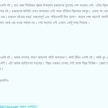
ণ একটা বই। তবে রেজা সিরিজের প্রথম উপন্যাস ছদ্মবেশের তুলনায় শেষ অধ্যায় নেই- এটার থ্
্রিলার বই। ছদ্মবেশের কাহিনি যেমন অসাধারণ সেই সাথে বইটাতে থ্রিলারে ভরপুর। একের পর 
 দেয়। ছদ্মবেশ বইয়ের সবচে' গুরুত্বপূর্ণ এবং শক্তিশালী দিক হলো— কয়েক পেজ পড়লেই আপ
ং সেখান থেকে বের হওয়া সম্ভব নয়। শেষ অধ্যায় নেই এখানে একটু সময় নিয়েছে।
ণ একটা বই। আবার বললাম, কারণ আসলেই বইটা অসাধারণ। মাস্ট রিডিং একটা বই। আমি খুব এঞ্
বেশি। এটা আমার ব্যক্তিগত মন্তব্য। প্রিয় একজন লেখক, সেই থাকে প্রিয় সিরিজ— রেজা! ত
লাম।
ুরসালিন
dat Hossain সাদাত হোসাইন