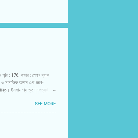
পৃষ্ঠা : 176, কভার : পেপার ব্যাক
 সামাজিক অঙ্গনে এক মরণ-
শান্তি। ইসলাম প্রদত্ত দাম্পত্যজীবন
আল্লাহ। ২০২০ সালের একটি জরিপে
SEE MORE
ুখী। আমাদের রাষ্ট্রের মাথাপিছু
ছ থেকে তুচ্ছতর বিষয়কে কেন্দ্র করে
ে ডিভোর্সের সুখনাশক ঘটনা ঘটত না।