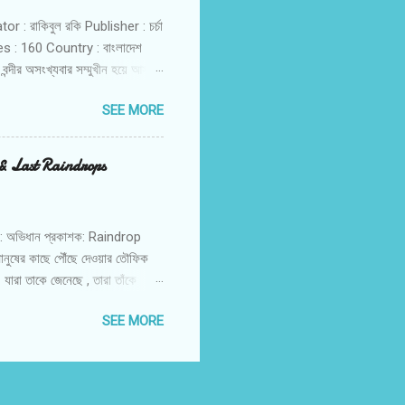
tor : রাকিবুল রকি Publisher : চর্চা
 : 160 Country : বাংলাদেশ
বন্দীর অসংখ্যবার সম্মুখীন হয়ে আসা
্থার বিবরণী এখানে তুলে ধরা হয়েছে।
SEE MORE
রং প্রতিদিনের অসংখ্য তুচ্ছ পীড়নের
ঙ্কেলের সেরা কাজগুলোর একটি। বইটিকে
 করেছেন সেখানকার কঠিন দিনগুলো
t & Last Raindrops
াপি নিয়ে। একজন সাইকো...
য়: অভিধান প্রকাশক: Raindrop
 মানুষের কাছে পৌঁছে দেওয়ার তৌফিক
 যারা তাকে জেনেছে , তারা তাঁকে
েও মহাসমুদ্র দেখেনি । না - দেখেও
SEE MORE
ক বাদেই ভুলে যায় , ঐতিহাসিক
েও লোকেরা ভালোবাসে , তাঁর অনুসরণ
েলের উত্তরসূরিরা তাঁর অনুসারীদের ভয়