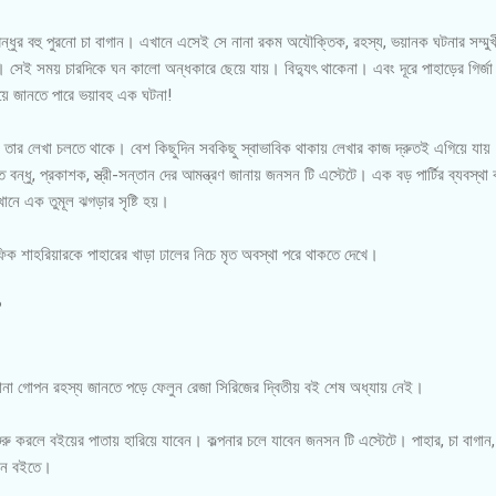
ন্ধুর বহু পুরনো চা বাগান। এখানে এসেই সে নানা রকম অযৌক্তিক, রহস্য, ভয়ানক ঘটনার সম্মুখ
তি। সেই সময় চারদিকে ঘন কালো অন্ধকারে ছেয়ে যায়। বিদ্যুৎ থাকেনা। এবং দূরে পাহাড়ের গির্জা
য়ে জানতে পারে ভয়াবহ এক ঘটনা!
ে তার লেখা চলতে থাকে। বেশ কিছুদিন সবকিছু স্বাভাবিক থাকায় লেখার কাজ দ্রুতই এগিয়ে যা
বন্ধু, প্রকাশক, স্ত্রী-সন্তান দের আমন্ত্রণ জানায় জনসন টি এস্টেটে। এক বড় পার্টির ব্যবস্থ
ানে এক তুমূল ঝগড়ার সৃষ্টি হয়।
ফিক শাহরিয়ারকে পাহারের খাড়া ঢালের নিচে মৃত অবস্থা পরে থাকতে দেখে।
?
ানা গোপন রহস্য জানতে পড়ে ফেলুন রেজা সিরিজের দ্বিতীয় বই শেষ অধ্যায় নেই।
ু করলে বইয়ের পাতায় হারিয়ে যাবেন। কল্পনার চলে যাবেন জনসন টি এস্টেটে। পাহার, চা বাগা
াবেন বইতে।