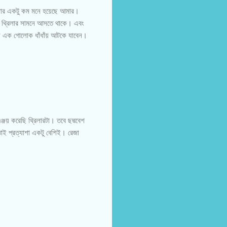
রিলার একটু কম মনে হয়েছে আমার।
এক থ্রিলার সামনে আসতে থাকে। এবং
নি এক গোলোক ধাঁধাঁয় আটকে যাবেন।
জয় করেছি থ্রিলারটা। তবে ছদ্মবেশ
াই প্রত্যাশা একটু বেশিই। রেজা